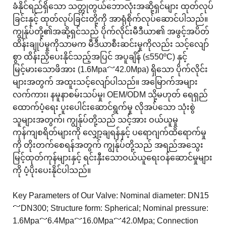
ခံနိုင်ရည်ရှိသော သတ္တုတွယ်ဘောလုံးအဆို့ရှင်များ ထုတ်လုပ်
ခြင်းနှင့် ထုတ်လုပ်ခြင်းတို့ကို အာရုံစိုက်လုပ်ဆောင်ပါသည်။
ကျွန်ုပ်တို့၏အဆို့ရှင်သည် ပိုက်လိုင်းမီဒီယာ၏ အဖွင့်အပိတ်
ထိန်းချုပ်မှုကိုသာမက မီဒီယာစီးဆင်းမှုကိုလည်း သင့်လျော်
စွာ ထိန်းညှိပေးနိုင်သည့်အပြင် အပူချိန် (≤550ºC) နှင့်
မြင့်မားသောဖိအား (1.6Mpa～42.0Mpa) ရှိသော ပိုက်လိုင်း
များအတွက် အထူးသင့်လျော်ပါသည်။ အမြောက်အများ
လက်ကား၊ နမူနာစမ်းသပ်မှု၊ OEM/ODM သို့မဟုတ် ရေရှည်
ထောက်ပံ့ရေး ပူးပေါင်းဆောင်ရွက်မှု လိုအပ်သော သုံးစွဲ
သူများအတွက်၊ ကျွန်ုပ်တို့သည် သင့်အား ဝယ်ယူမှု
ကုန်ကျစရိတ်များကို လျှော့ချရန်နှင့် ပရောဂျက်ထိရောက်မှု
ကို တိုးတက်စေရန်အတွက် ကျွန်ုပ်တို့သည် အရည်အသွေး
မြင့်ထုတ်ကုန်များနှင့် ရင်းနှီးသောဝယ်ယူရေးဝန်ဆောင်မှုများ
ကို ပံ့ပိုးပေးနိုင်ပါသည်။
Key Parameters of Our Valve: Nominal diameter: DN15
～DN300; Structure form: Spherical; Nominal pressure:
1.6Mpa～6.4Mpa～16.0Mpa～42.0Mpa; Connection