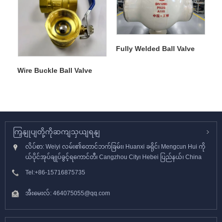
Fully Welded Ball Valve
Wire Buckle Ball Valve
ကြှနျုပျတို့ကိုဆကျသှယျရနျ
လိပ်စာ: Weiyi လမ်း၏တောင်ဘက်ခြမ်း၊ Huanxi ခရိုင်၊ Mengcun Hui ကို
ယ်ပိုင်အုပ်ချုပ်ခွင့်ရကောင်တီ၊ Cangzhou City၊ Hebei ပြည်နယ်၊ China
Tel:
+86-15716875735
အီးမေးလ်:
464075055@qq.com