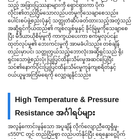
သည့် အခြားပြဿနာများကို ရှောင်ရှားကာ ပိုက်
လိုင်း၏တည်ငြိမ်သောလည်ပတ်မှုကိုသေချာစေသည်။
ပေါင်းစပ်ဖွဲ့စည်းပုံနှင့် သတ္တုတံဆိပ်ခတ်ထားသည့်အတွဲသည်
အဆို့ရှင်ကိုယ်ထည်၏ ကျစ်လျစ်မှုနှင့် ခိုင်မြဲမှုကိုသေချာစေ
ပြီး မီဒီယာယိုစိမ့်မှုကို ကာကွယ်ပေးကာ စက်မှုလုပ်ငန်း
ထုတ်လုပ်မှု၏ ဘေးကင်းမှုကို အာမခံပါသည်။ တစ်ချိန်
တည်းမှာပင်၊ သတ္တုတွယ်သည့်ဘောလုံးအဆို့ရှင်သည် ရိုး
ရှင်းသောဖွဲ့စည်းပုံ၊ ပြုပြင်ထိန်းသိမ်းမှုအဆင်ပြေပြီး
သင်၏နောက်ပိုင်းပြုပြင်ထိန်းသိမ်းမှုကုန်ကျစရိတ်နှင့်
ဝယ်ယူမှုအကြိမ်ရေကို လျှော့ချနိုင်သည်။
High Temperature & Pressure
Resistance အင်္ဂါရပ်များ
အလွန်ကောင်းမွန်သော အပူချိန် လိုက်လျောညီထွေရှိမှု-
≤550ºC တွင် တည်ငြိမ်စွာ လည်ပတ်နိုင်ပြီး ရေနွေးငွေ့ပိုက်