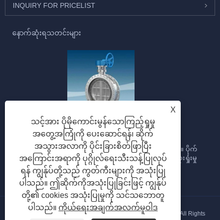
INQUIRY FOR PRICELIST
နောက်ဆုံးရသတင်းများ
X
သင့်အား ပိုမိုကောင်းမွန်သောကြည့်ရှုမှု
လိပ်ပြာအဆို့ရှင်များ၏ သက်ဆိုင်သည့်အခြေအနေများ။
အတွေ့အကြုံကို ပေးဆောင်ရန်၊ ဆိုက်
2026/02/04
အသွားအလာကို ပိုင်းခြားစိတ်ဖြာပြီး
Butterfly valve သည် flow regulation အတွက် သင့်လျော်သည်။ ပိုက်
လိုင်းအတွင်းရှိ လိပ်ပြာအဆို့ရှင်၏ သိသိသာသာ ဖိအားများ ဆုံးရှုံးမှု
အကြောင်းအရာကို ပုဂ္ဂိုလ်ရေးသီးသန့်ပြုလုပ်
ကြောင့်...
ရန် ကျွန်ုပ်တို့သည် ကွတ်ကီးများကို အသုံးပြု
ပါသည်။ ဤဆိုက်ကိုအသုံးပြုခြင်းဖြင့် ကျွန်ုပ်
တို့၏ cookies အသုံးပြုမှုကို သင်သဘောတူ
ပါသည်။
ကိုယ်ရေးအချက်အလက်မူဝါဒ
မူပိုင်ခွင့် © 2026 Hebei Gongchuang Fluid Equipment Co., Ltd. All Rights