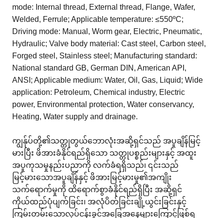
mode: Internal thread, External thread, Flange, Wafer,
Welded, Ferrule; Applicable temperature: ≤550ºC;
Driving mode: Manual, Worm gear, Electric, Pneumatic,
Hydraulic; Valve body material: Cast steel, Carbon steel,
Forged steel, Stainless steel; Manufacturing standard:
National standard GB, German DIN, American API,
ANSI; Applicable medium: Water, Oil, Gas, Liquid; Wide
application: Petroleum, Chemical industry, Electric
power, Environmental protection, Water conservancy,
Heating, Water supply and drainage.
ကျွန်ုပ်တို့၏သတ္တုတွယ်ဘောလုံးအဆို့ရှင်သည် အပူချိန်မြင့်
မားပြီး ဖိအားခံနိုင်ရည်ရှိသော သတ္တုပစ္စည်းများနှင့် အထူး
အပူကုသမှုနည်းပညာကို လက်ခံရရှိသည်၊ ၎င်းသည်
မြင့်မားသောအပူချိန်နှင့် ဖိအားမြင့်မားမှု၏အကျိုး
သက်ရောက်မှုကို ထိရောက်စွာခံနိုင်ရည်ရှိပြီး အဆို့ရှင်
ကိုယ်ထည်ပုံပျက်ခြင်း၊ အလုံပိတ်ခြင်းချို့ယွင်းခြင်းနှင့်
ကြမ်းတမ်းသောလုပ်ငန်းခွင်အခြေအနေများကြောင့်ဖြစ်ရ