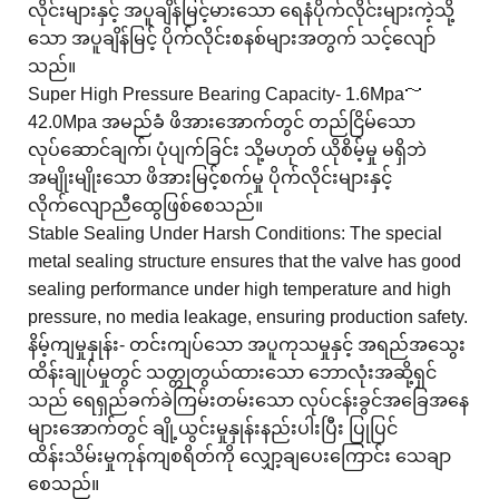
လိုင်းများနှင့် အပူချိန်မြင့်မားသော ရေနံပိုက်လိုင်းများကဲ့သို့
သော အပူချိန်မြင့် ပိုက်လိုင်းစနစ်များအတွက် သင့်လျော်
သည်။
Super High Pressure Bearing Capacity- 1.6Mpa～
42.0Mpa အမည်ခံ ဖိအားအောက်တွင် တည်ငြိမ်သော
လုပ်ဆောင်ချက်၊ ပုံပျက်ခြင်း သို့မဟုတ် ယိုစိမ့်မှု မရှိဘဲ
အမျိုးမျိုးသော ဖိအားမြင့်စက်မှု ပိုက်လိုင်းများနှင့်
လိုက်လျောညီထွေဖြစ်စေသည်။
Stable Sealing Under Harsh Conditions: The special
metal sealing structure ensures that the valve has good
sealing performance under high temperature and high
pressure, no media leakage, ensuring production safety.
နိမ့်ကျမှုနှုန်း- တင်းကျပ်သော အပူကုသမှုနှင့် အရည်အသွေး
ထိန်းချုပ်မှုတွင် သတ္တုတွယ်ထားသော ဘောလုံးအဆို့ရှင်
သည် ရေရှည်ခက်ခဲကြမ်းတမ်းသော လုပ်ငန်းခွင်အခြေအနေ
များအောက်တွင် ချို့ယွင်းမှုနှုန်းနည်းပါးပြီး ပြုပြင်
ထိန်းသိမ်းမှုကုန်ကျစရိတ်ကို လျှော့ချပေးကြောင်း သေချာ
စေသည်။