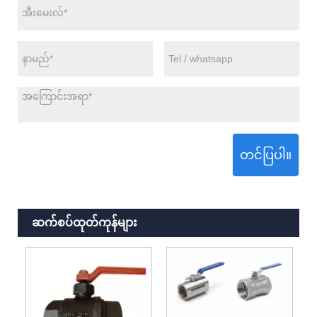
တင်ပြပါ။
ဆက်စပ်ထုတ်ကုန်များ