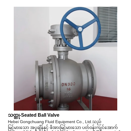
သတ္တု-Seated Ball Valve
Hebei Gongchuang Fluid Equipment Co., Ltd.သည်
မြင့်မားသော အပူချိန်နှင့် ဖိအားမြင့်မားသော ပတ်ဝန်းကျင်အောက်