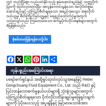
တွင် တည်ငြိမ်စွာ လည်ပတ်နိုင်သည့် စွမ်းဆောင်ရည်မြင့် သတ္တုပိုက်
ပြားကို ထုတ်လုပ်ထားပြီး၊ အလွန်ကောင်းမွန်သော အလုံပိတ်စွမ်း
ဆောင်ရည်နှင့် ယုံကြည်စိတ်ချရသော အရည်အသွေး၊ အစုလိုက်
ဝယ်ယူမှု၊ စိတ်ကြိုက်မှာယူမှုနှင့် ရေရှည်ထောက်ပံ့မှုအတွက်
သင့်လျော်သည်၊ ကြမ်းတမ်းသော စက်မှုပိုက်လိုင်းစနစ်များအတွက်
စံပြဖြစ်သည်။
စုံစမ်းမေးမြန်းရန်ပေးပို့ပါ။
Facebook
X
WhatsApp
Pinterest
LinkedIn
Share
ကုန်ပစ္စည်းအကြောင်းအရာ
ပရော်ဖက်ရှင်နယ် အဆို့ရှင်ထုတ်လုပ်သူအနေဖြင့် Hebei
Gongchuang Fluid Equipment Co., Ltd. သည် R&D နှင့်
ပြင်းထန်သောစက်မှုနယ်ပယ်များရှိ သုံးစွဲသူများအတွက်
ယုံကြည်စိတ်ချရသော ပိုက်လိုင်းထိန်းချုပ်မှုဖြေရှင်းချက်
များကို ပံ့ပိုးပေးသည့် အပူချိန်နှင့် မြင့်မားသောဖိအား