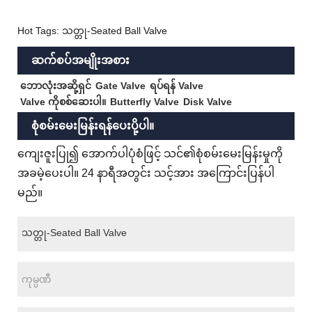
Hot Tags: သတ္တု-Seated Ball Valve
ဆက်စပ်အမျိုးအစား
ဘောလုံးအဆို့ရှင်
Gate Valve
ရပ်ရန် Valve
Valve ကိုစစ်ဆေးပါ။
Butterfly Valve
Disk Valve
စုံစမ်းမေးမြန်းရန်ပေးပို့ပါ။
ကျေးဇူးပြု၍ အောက်ပါပုံစံဖြင့် သင်၏စုံစမ်းမေးမြန်းမှုကို
အခမဲ့ပေးပါ။ 24 နာရီအတွင်း သင့်အား အကြောင်းပြန်ပါ
မည်။