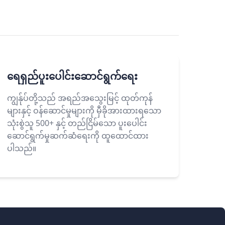
ရေရှည်ပူးပေါင်းဆောင်ရွက်ရေး
ကျွန်ုပ်တို့သည် အရည်အသွေးမြင့် ထုတ်ကုန်
များနှင့် ဝန်ဆောင်မှုများကို မှီခိုအားထားရသော
သုံးစွဲသူ 500+ နှင့် တည်ငြိမ်သော ပူးပေါင်း
ဆောင်ရွက်မှုဆက်ဆံရေးကို ထူထောင်ထား
ပါသည်။