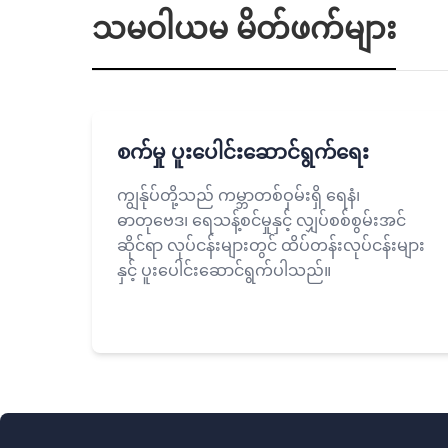
သမဝါယမ မိတ်ဖက်များ
စက်မှု ပူးပေါင်းဆောင်ရွက်ရေး
ကျွန်ုပ်တို့သည် ကမ္ဘာတစ်ဝှမ်းရှိ ရေနံ၊
ဓာတုဗေဒ၊ ရေသန့်စင်မှုနှင့် လျှပ်စစ်စွမ်းအင်
ဆိုင်ရာ လုပ်ငန်းများတွင် ထိပ်တန်းလုပ်ငန်းများ
နှင့် ပူးပေါင်းဆောင်ရွက်ပါသည်။