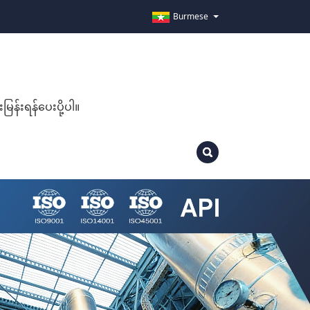
Burmese
းမြန်းရန်ပေးပို့ပါ။