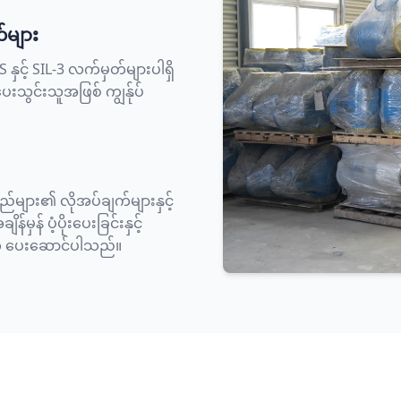
များ
နှင့် SIL-3 လက်မှတ်များပါရှိ
းသွင်းသူအဖြစ် ကျွန်ုပ်
သည်များ၏ လိုအပ်ချက်များနှင့်
မှန် ပံ့ပိုးပေးခြင်းနှင့်
ုကို ပေးဆောင်ပါသည်။