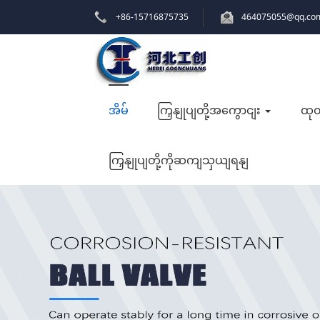
+86-15716875735
464075055@qq.co
အိမ်
ကြှနျုပျတို့အကွောငျး
ထုတ
ကြှနျုပျတို့ကိုဆကျသှယျရနျ