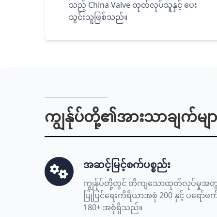
သည့် China Valve ထုတ်လုပ်သူနှင့် ပေး
သွင်းသူဖြစ်သည်။
ကျွန်ုပ်တို့၏အားသာချက်မျာ
အဆင့်မြင့်စက်ပစ္စည်း
ကျွန်ုပ်တို့တွင် တိကျသောထုတ်လုပ်မ
ပြုပြင်ရေးကိရိယာအစုံ 200 နှင့် ပရော်
180+ အစုံရှိသည်။