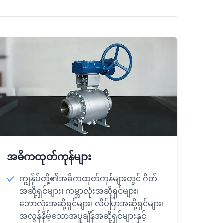
အဓိကထုတ်ကုန်များ
ကျွန်ုပ်တို့၏အဓိကထုတ်ကုန်များတွင် ဂိတ်
အဆို့ရှင်များ၊ ကမ္ဘာလုံးအဆို့ရှင်များ၊
ဘောလုံးအဆို့ရှင်များ၊ လိပ်ပြာအဆို့ရှင်များ၊
အလွန်နိမ့်သောအပူချိန်အဆို့ရှင်များနှင့်