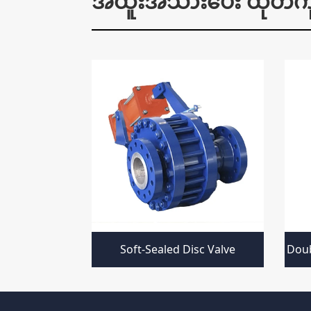
အထူးအသားပေး ထုတ်ကုန
ll Valve
Soft-Sealed Disc Valve
Doub