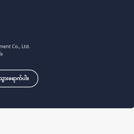
ent Co., Ltd.
ါ။
ို့သွားရောက်ပါ။