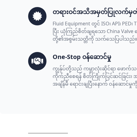
တရားဝင်အသိအမှတ်ပြုလက်မှတ်
Fluid Equipment တွင် ISO၊ API၊ PED၊ TS 
ပြီး ယုံကြည်စိတ်ချရသော China Valve ပေ
တို့၏အစွမ်းသတ္တိကို သက်သေပြပါသည်။
One-Stop ဝန်ဆောင်မှု
ကျွန်ုပ်တို့သည် ကမ္ဘာလုံးဆိုင်ရာ ဖောက်
ကိုက်ညီစေရန် စိတ်ကြိုက်ပြင်ဆင်ခြင်း၊ အချိန်
အချိန်မီ ရောင်းချပြီးနောက် ဝန်ဆောင်မှ