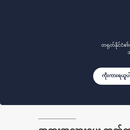
တရုတ်နိုင်ငံ
အ
ကိုးကားရယူပ