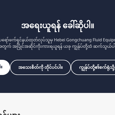
အရေးယူရန် ခေါ်ဆိုပါ။
၏ပရော်ဖက်ရှင်နယ်ထုတ်လုပ်သူမှ Hebei Gongchuang Fluid Equipm
တွက် အပြိုင်အဆိုင်ကိုးကားရယူရန် ယခု ကျွန်ုပ်တို့ထံ ဆက်သွယ်ပ
ါ။
အသေးစိတ်ကို တိုင်ပင်ပါ။
ကျွန်ုပ်တို့၏စက်ရုံသ