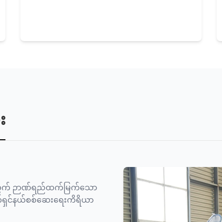
း
ှုအတွက် ဉာဏ်ရည်ထက်မြက်သော
ဖက်ရှင်နယ်စစ်ဆေးရေးကိရိယာ