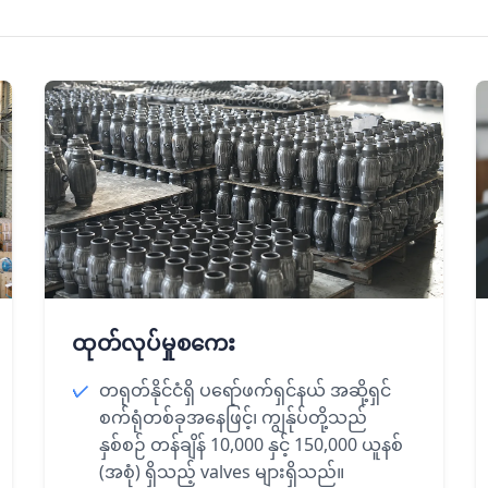
ထုတ်လုပ်မှုစကေး
တရုတ်နိုင်ငံရှိ ပရော်ဖက်ရှင်နယ် အဆို့ရှင်
စက်ရုံတစ်ခုအနေဖြင့်၊ ကျွန်ုပ်တို့သည်
နှစ်စဉ် တန်ချိန် 10,000 နှင့် 150,000 ယူနစ်
(အစုံ) ရှိသည့် valves များရှိသည်။