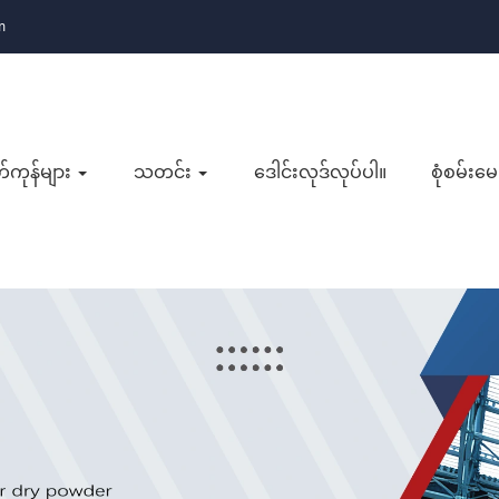
m
်ကုန်များ
သတင်း
ဒေါင်းလုဒ်လုပ်ပါ။
စုံစမ်းမေ