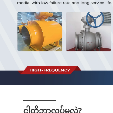
ငါတို့ဘာလုပ်မလဲ?