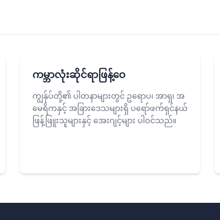
ကမ္ဘာလုံးဆိုင်ရာဖြန့်ဝေ
ကျွန်ုပ်တို့၏ ပါတနာများတွင် ဥရောပ၊ အာရှ၊ အ
မေရိကနှင့် အခြားဒေသများရှိ ပရော်ဖက်ရှင်နယ်
ဖြန့်ဖြူးသူများနှင့် အေးဂျင့်များ ပါဝင်သည်။